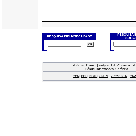
PESQUISA 
PESQUISA BIBLIOTECA BASE
SOLIC
Notícias
|
Eventos
|
Artigos
|
Fale Conosco
|
H
Bônus
|
Informações
|
Gerência
CCN
|
BDB
|
BDTD
|
CNEN
|
PROSSIGA
|
CAP