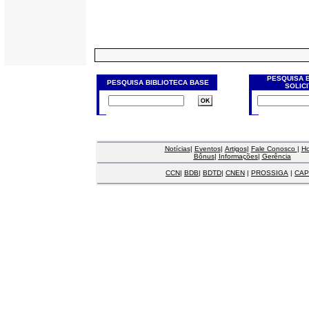
PESQUISA 
PESQUISA BIBLIOTECA BASE
SOLIC
Notícias
|
Eventos
|
Artigos
|
Fale Conosco
|
H
Bônus
|
Informações
|
Gerência
CCN
|
BDB
|
BDTD
|
CNEN
|
PROSSIGA
|
CAP