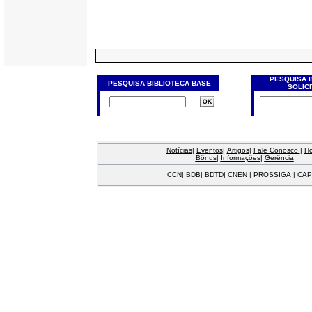
PESQUISA 
PESQUISA BIBLIOTECA BASE
SOLIC
Notícias
|
Eventos
|
Artigos
|
Fale Conosco
|
H
Bônus
|
Informações
|
Gerência
CCN
|
BDB
|
BDTD
|
CNEN
|
PROSSIGA
|
CAP