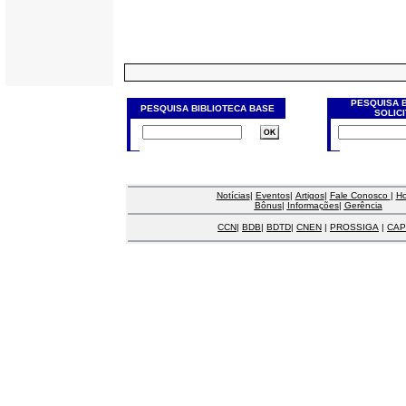
PESQUISA 
PESQUISA BIBLIOTECA BASE
SOLIC
Notícias
|
Eventos
|
Artigos
|
Fale Conosco
|
H
Bônus
|
Informações
|
Gerência
CCN
|
BDB
|
BDTD
|
CNEN
|
PROSSIGA
|
CAP