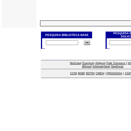
PESQUISA 
PESQUISA BIBLIOTECA BASE
SOLIC
Notícias
|
Eventos
|
Artigos
|
Fale Conosco
|
H
Bônus
|
Informações
|
Gerência
CCN
|
BDB
|
BDTD
|
CNEN
|
PROSSIGA
|
CAP