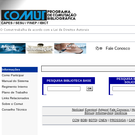
Fale Conosco
Informações
Como Participar
PESQUISA 
PESQUISA BIBLIOTECA BASE
Manual do Sistema
SOLIC
Regimento Interno
Plano de Trabalho
Links Relacionados
Sobre o Comut
Conselho Técnico
Notícias
|
Eventos
|
Artigos
|
Fale Conosco
|
H
Bônus
|
Informações
|
Gerência
CCN
|
BDB
|
BDTD
|
CNEN
|
PROSSIGA
|
CAP