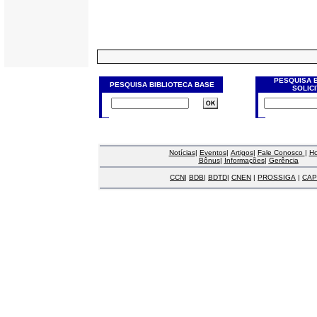
PESQUISA 
PESQUISA BIBLIOTECA BASE
SOLIC
Notícias
|
Eventos
|
Artigos
|
Fale Conosco
|
H
Bônus
|
Informações
|
Gerência
CCN
|
BDB
|
BDTD
|
CNEN
|
PROSSIGA
|
CAP