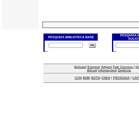
PESQUISA 
PESQUISA BIBLIOTECA BASE
SOLIC
Notícias
|
Eventos
|
Artigos
|
Fale Conosco
|
H
Bônus
|
Informações
|
Gerência
CCN
|
BDB
|
BDTD
|
CNEN
|
PROSSIGA
|
CAP