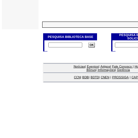
PESQUISA 
PESQUISA BIBLIOTECA BASE
SOLIC
Notícias
|
Eventos
|
Artigos
|
Fale Conosco
|
H
Bônus
|
Informações
|
Gerência
CCN
|
BDB
|
BDTD
|
CNEN
|
PROSSIGA
|
CAP