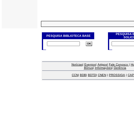
PESQUISA 
PESQUISA BIBLIOTECA BASE
SOLIC
Notícias
|
Eventos
|
Artigos
|
Fale Conosco
|
H
Bônus
|
Informações
|
Gerência
CCN
|
BDB
|
BDTD
|
CNEN
|
PROSSIGA
|
CAP