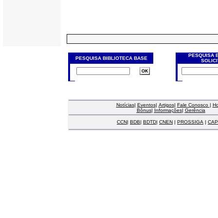
PESQUISA 
PESQUISA BIBLIOTECA BASE
SOLIC
Notícias
|
Eventos
|
Artigos
|
Fale Conosco
|
H
Bônus
|
Informações
|
Gerência
CCN
|
BDB
|
BDTD
|
CNEN
|
PROSSIGA
|
CAP