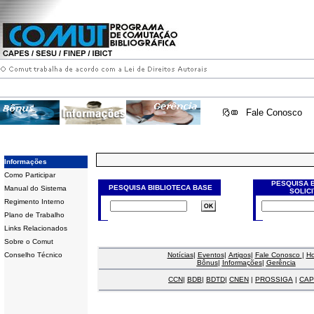
Fale Conosco
Informações
Como Participar
PESQUISA 
PESQUISA BIBLIOTECA BASE
Manual do Sistema
SOLIC
Regimento Interno
Plano de Trabalho
Links Relacionados
Sobre o Comut
Conselho Técnico
Notícias
|
Eventos
|
Artigos
|
Fale Conosco
|
H
Bônus
|
Informações
|
Gerência
CCN
|
BDB
|
BDTD
|
CNEN
|
PROSSIGA
|
CAP