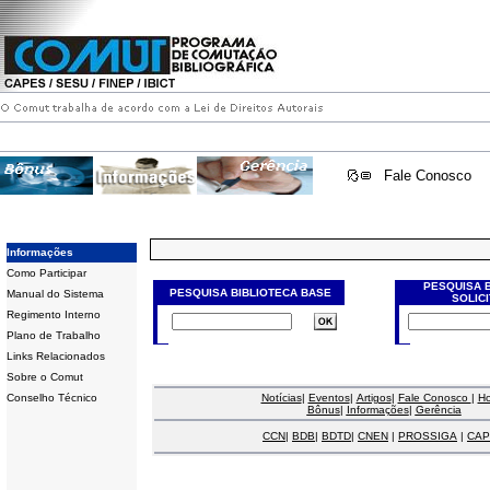
Fale Conosco
Informações
Como Participar
PESQUISA 
PESQUISA BIBLIOTECA BASE
Manual do Sistema
SOLIC
Regimento Interno
Plano de Trabalho
Links Relacionados
Sobre o Comut
Conselho Técnico
Notícias
|
Eventos
|
Artigos
|
Fale Conosco
|
H
Bônus
|
Informações
|
Gerência
CCN
|
BDB
|
BDTD
|
CNEN
|
PROSSIGA
|
CAP