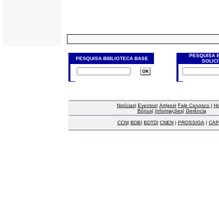
PESQUISA 
PESQUISA BIBLIOTECA BASE
SOLIC
Notícias
|
Eventos
|
Artigos
|
Fale Conosco
|
H
Bônus
|
Informações
|
Gerência
CCN
|
BDB
|
BDTD
|
CNEN
|
PROSSIGA
|
CAP