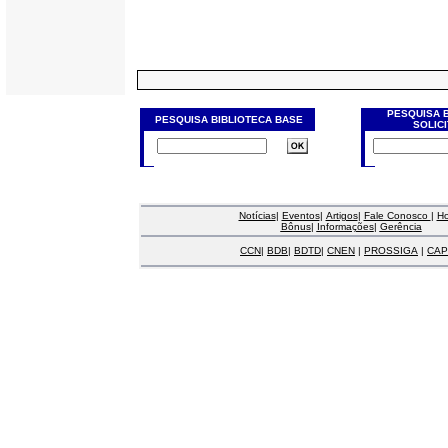
PESQUISA 
PESQUISA BIBLIOTECA BASE
SOLIC
Notícias
|
Eventos
|
Artigos
|
Fale Conosco
|
H
Bônus
|
Informações
|
Gerência
CCN
|
BDB
|
BDTD
|
CNEN
|
PROSSIGA
|
CAP