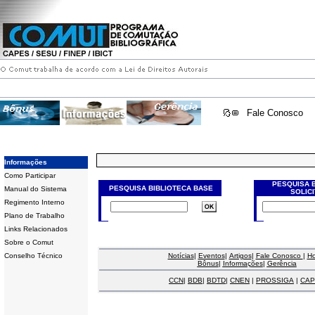
Fale Conosco
Informações
Como Participar
PESQUISA 
PESQUISA BIBLIOTECA BASE
Manual do Sistema
SOLIC
Regimento Interno
Plano de Trabalho
Links Relacionados
Sobre o Comut
Conselho Técnico
Notícias
|
Eventos
|
Artigos
|
Fale Conosco
|
H
Bônus
|
Informações
|
Gerência
CCN
|
BDB
|
BDTD
|
CNEN
|
PROSSIGA
|
CAP