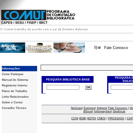
Fale Conosco
Informações
Como Participar
PESQUISA 
PESQUISA BIBLIOTECA BASE
Manual do Sistema
SOLIC
Regimento Interno
Plano de Trabalho
Links Relacionados
Sobre o Comut
Conselho Técnico
Notícias
|
Eventos
|
Artigos
|
Fale Conosco
|
H
Bônus
|
Informações
|
Gerência
CCN
|
BDB
|
BDTD
|
CNEN
|
PROSSIGA
|
CAP