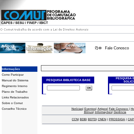
Fale Conosco
Informações
Como Participar
PESQUISA 
PESQUISA BIBLIOTECA BASE
Manual do Sistema
SOLIC
Regimento Interno
Plano de Trabalho
Links Relacionados
Sobre o Comut
Conselho Técnico
Notícias
|
Eventos
|
Artigos
|
Fale Conosco
|
H
Bônus
|
Informações
|
Gerência
CCN
|
BDB
|
BDTD
|
CNEN
|
PROSSIGA
|
CAP