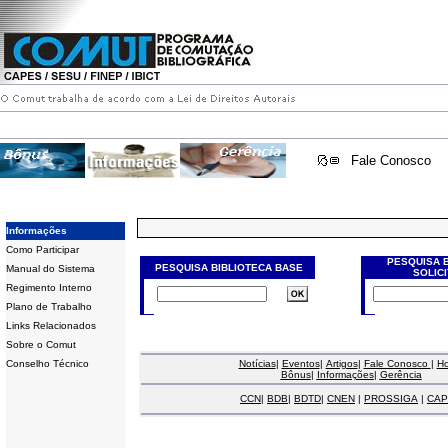
Fale Conosco
Informações
Como Participar
PESQUISA 
PESQUISA BIBLIOTECA BASE
Manual do Sistema
SOLIC
Regimento Interno
Plano de Trabalho
Links Relacionados
Sobre o Comut
Conselho Técnico
Notícias
|
Eventos
|
Artigos
|
Fale Conosco
|
H
Bônus
|
Informações
|
Gerência
CCN
|
BDB
|
BDTD
|
CNEN
|
PROSSIGA
|
CAP