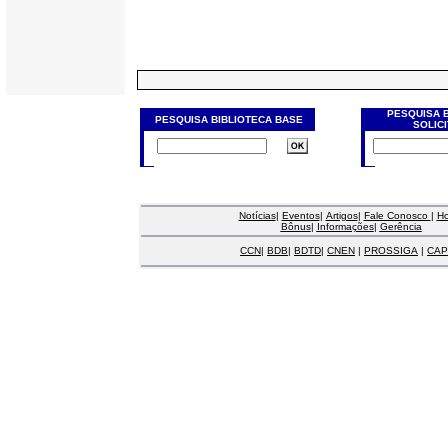
PESQUISA 
PESQUISA BIBLIOTECA BASE
SOLIC
Notícias
|
Eventos
|
Artigos
|
Fale Conosco
|
H
Bônus
|
Informações
|
Gerência
CCN
|
BDB
|
BDTD
|
CNEN
|
PROSSIGA
|
CAP