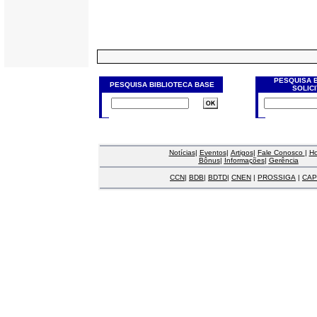
PESQUISA 
PESQUISA BIBLIOTECA BASE
SOLIC
Notícias
|
Eventos
|
Artigos
|
Fale Conosco
|
H
Bônus
|
Informações
|
Gerência
CCN
|
BDB
|
BDTD
|
CNEN
|
PROSSIGA
|
CAP