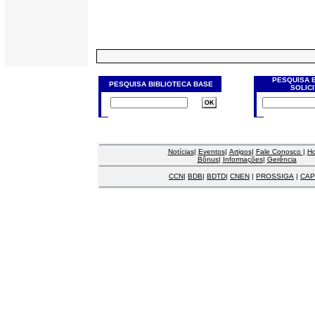
PESQUISA 
PESQUISA BIBLIOTECA BASE
SOLIC
Notícias
|
Eventos
|
Artigos
|
Fale Conosco
|
H
Bônus
|
Informações
|
Gerência
CCN
|
BDB
|
BDTD
|
CNEN
|
PROSSIGA
|
CAP