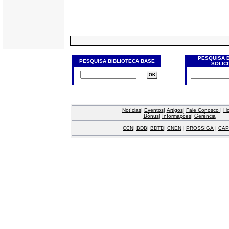
PESQUISA 
PESQUISA BIBLIOTECA BASE
SOLIC
Notícias
|
Eventos
|
Artigos
|
Fale Conosco
|
H
Bônus
|
Informações
|
Gerência
CCN
|
BDB
|
BDTD
|
CNEN
|
PROSSIGA
|
CAP