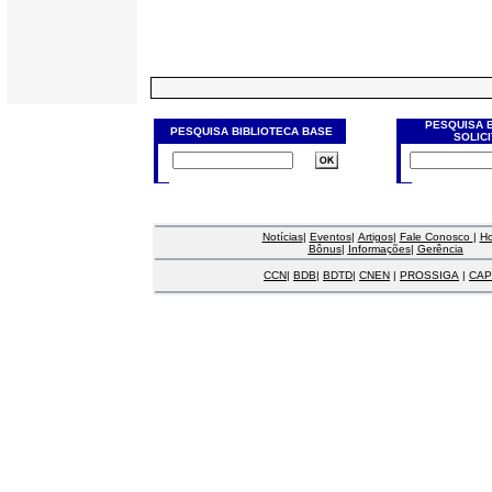
PESQUISA 
PESQUISA BIBLIOTECA BASE
SOLIC
Notícias
|
Eventos
|
Artigos
|
Fale Conosco
|
H
Bônus
|
Informações
|
Gerência
CCN
|
BDB
|
BDTD
|
CNEN
|
PROSSIGA
|
CAP