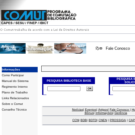
Fale Conosco
Informações
Como Participar
PESQUISA 
PESQUISA BIBLIOTECA BASE
Manual do Sistema
SOLIC
Regimento Interno
Plano de Trabalho
Links Relacionados
Sobre o Comut
Conselho Técnico
Notícias
|
Eventos
|
Artigos
|
Fale Conosco
|
H
Bônus
|
Informações
|
Gerência
CCN
|
BDB
|
BDTD
|
CNEN
|
PROSSIGA
|
CAP