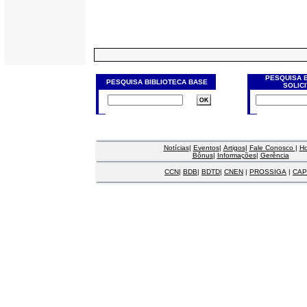
PESQUISA 
PESQUISA BIBLIOTECA BASE
SOLIC
Notícias
|
Eventos
|
Artigos
|
Fale Conosco
|
H
Bônus
|
Informações
|
Gerência
CCN
|
BDB
|
BDTD
|
CNEN
|
PROSSIGA
|
CAP