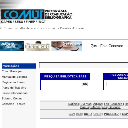
Fale Conosco
Informações
Como Participar
PESQUISA 
PESQUISA BIBLIOTECA BASE
Manual do Sistema
SOLIC
Regimento Interno
Plano de Trabalho
Links Relacionados
Sobre o Comut
Conselho Técnico
Notícias
|
Eventos
|
Artigos
|
Fale Conosco
|
H
Bônus
|
Informações
|
Gerência
CCN
|
BDB
|
BDTD
|
CNEN
|
PROSSIGA
|
CAP