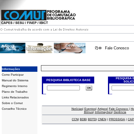
Fale Conosco
Informações
Como Participar
PESQUISA 
PESQUISA BIBLIOTECA BASE
Manual do Sistema
SOLIC
Regimento Interno
Plano de Trabalho
Links Relacionados
Sobre o Comut
Conselho Técnico
Notícias
|
Eventos
|
Artigos
|
Fale Conosco
|
H
Bônus
|
Informações
|
Gerência
CCN
|
BDB
|
BDTD
|
CNEN
|
PROSSIGA
|
CAP