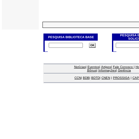
PESQUISA 
PESQUISA BIBLIOTECA BASE
SOLIC
Notícias
|
Eventos
|
Artigos
|
Fale Conosco
|
H
Bônus
|
Informações
|
Gerência
CCN
|
BDB
|
BDTD
|
CNEN
|
PROSSIGA
|
CAP