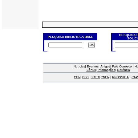
PESQUISA 
PESQUISA BIBLIOTECA BASE
SOLIC
Notícias
|
Eventos
|
Artigos
|
Fale Conosco
|
H
Bônus
|
Informações
|
Gerência
CCN
|
BDB
|
BDTD
|
CNEN
|
PROSSIGA
|
CAP