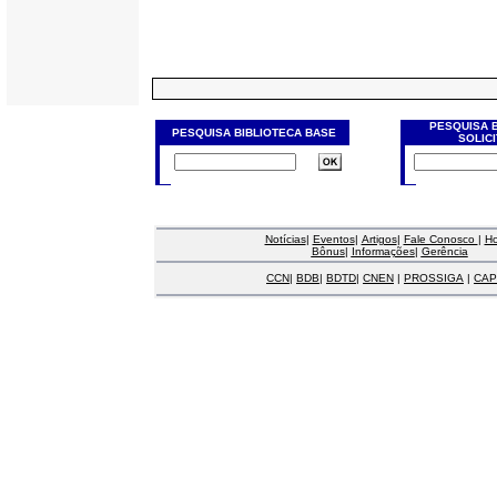
PESQUISA 
PESQUISA BIBLIOTECA BASE
SOLIC
Notícias
|
Eventos
|
Artigos
|
Fale Conosco
|
H
Bônus
|
Informações
|
Gerência
CCN
|
BDB
|
BDTD
|
CNEN
|
PROSSIGA
|
CAP