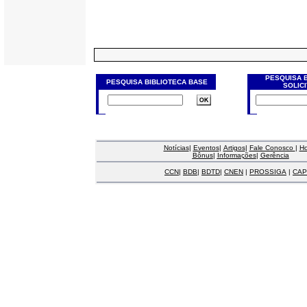
PESQUISA 
PESQUISA BIBLIOTECA BASE
SOLIC
Notícias
|
Eventos
|
Artigos
|
Fale Conosco
|
H
Bônus
|
Informações
|
Gerência
CCN
|
BDB
|
BDTD
|
CNEN
|
PROSSIGA
|
CAP