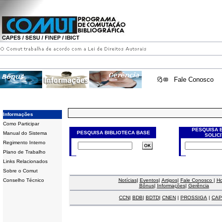
Fale Conosco
Informações
Como Participar
PESQUISA 
PESQUISA BIBLIOTECA BASE
Manual do Sistema
SOLIC
Regimento Interno
Plano de Trabalho
Links Relacionados
Sobre o Comut
Conselho Técnico
Notícias
|
Eventos
|
Artigos
|
Fale Conosco
|
H
Bônus
|
Informações
|
Gerência
CCN
|
BDB
|
BDTD
|
CNEN
|
PROSSIGA
|
CAP