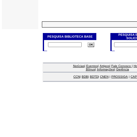
PESQUISA 
PESQUISA BIBLIOTECA BASE
SOLIC
Notícias
|
Eventos
|
Artigos
|
Fale Conosco
|
H
Bônus
|
Informações
|
Gerência
CCN
|
BDB
|
BDTD
|
CNEN
|
PROSSIGA
|
CAP