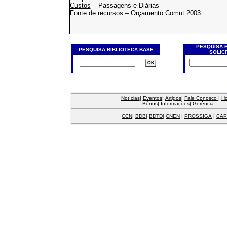
Custos
– Passagens e Diárias
Fonte de recursos
– Orçamento Comut 2003
PESQUISA 
PESQUISA BIBLIOTECA BASE
SOLIC
Notícias
|
Eventos
|
Artigos
|
Fale Conosco
|
H
Bônus
|
Informações
|
Gerência
CCN
|
BDB
|
BDTD
|
CNEN
|
PROSSIGA
|
CAP