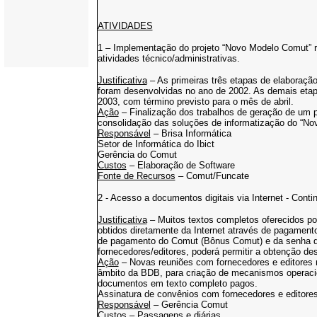
ATIVIDADES
1 – Implementação do projeto “Novo Modelo Comut” re
atividades técnico/administrativas.
Justificativa
– As primeiras três etapas de elaboração
foram desenvolvidas no ano de 2002. As demais etapa
2003, com término previsto para o mês de abril.
Ação
– Finalização dos trabalhos de geração de um pr
consolidação das soluções de informatização do “N
Responsável
– Brisa Informática
Setor de Informática do Ibict
Gerência do Comut
Custos
– Elaboração de Software
Fonte de Recursos
– Comut/Funcate
2 - Acesso a documentos digitais via Internet - Cont
Justificativa
– Muitos textos completos oferecidos por
obtidos diretamente da Internet através de pagamen
de pagamento do Comut (Bônus Comut) e da senha 
fornecedores/editores, poderá permitir a obtenção de
Ação
– Novas reuniões com fornecedores e editores n
âmbito da BDB, para criação de mecanismos operacio
documentos em texto completo pagos.
Assinatura de convênios com fornecedores e editores
Responsável
– Gerência Comut
Custos
– Passagens e diárias