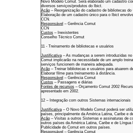
Novo Modelo Comut. Será elaborado um cadastro cont
diversos serviços/produtos do Ibict.
Ação
– Reorganização do cadastro de bibliotecas do
Elaboração de um cadastro único para o Ibict envolve
CCN.
Responsável
– Gerência Comut
CCN
Custos
– Inexistentes
Conselho Técnico Comut
11 - Treinamento de bibliotecas e usuários
Justificativa
– As mudanças a serem introduzidas no
Comut implicarão na necessidade de um amplo treinam
serviços funcionem de maneira adequada.
Ação
– Treinar bibliotecas e usuários para atuarem
Elaborar filme para treinamento à distância.
Responsável
– Gerência Comut
Custos
– Passagens e diárias
Fontes de recursos
– Orçamento Comut 2002 Recursos
apresentado em 2002.
12 – Integração com outros Sistemas internacionais
Justificativa
– O Novo Modelo Comut poderá ser utili
países, principalmente da América Latina, Caribe e 
Ação
– Visitas a outros Sistemas e assinaturas de co
outros países da América Latina, Caribe e de Língua
Publicidade do Comut em outros países.
Responsável
– Gerência Comut