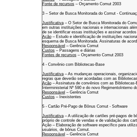
Fonte de recursos
– Orçamento Comut 2003
3 – Setor de Busca Monitorada do Comut - Continua
Justificativa
– O Setor de Busca Monitorada do Comut
em outras instituições nacionais e internacionais al
de se identificar essas instituições e assinar acor
Ação
– Estudo e identificação de instituições naciona
esquema de Busca Monitorada. Assinaturas de acordo
Responsável
– Gerência Comut
Custos
– Passagens e diárias
Fontes de recursos
– Orçamento Comut 2003
4 - Convênio com Bibliotecas-Base
Justificativa
– As mudanças operacionais, organizacio
regras que deverão ser acordadas com as Bibliotecas
Ação
– Assinatura de convênios com as Bibliotecas-
Interministerial Nº 590 e do novo RegimentoInterno 
Responsável
– Gerência Comut
Custos
– Inexistentes
5 - Cartão Pré-Pago de Bônus Comut - Software
Justificativa
– A utilização de cartões pré-pagos de 
próprio de controle de vendas e de validação dos car
Ação – Elaboração de software específico para utiliz
usuários, de bônus Comut.
Responsável
– Gerência Comut