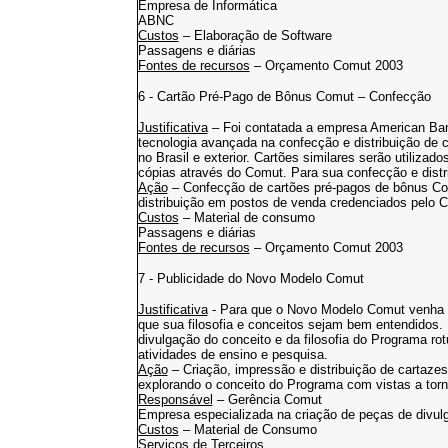
Empresa de Informática
ABNC
Custos
– Elaboração de Software
Passagens e diárias
Fontes de recursos
– Orçamento Comut 2003
6 - Cartão Pré-Pago de Bônus Comut – Confecção
Justificativa
– Foi contatada a empresa American 
tecnologia avançada na confecção e distribuição de c
no Brasil e exterior. Cartões similares serão utiliz
cópias através do Comut. Para sua confecção e distr
Ação
– Confecção de cartões pré-pagos de bônus Co
distribuição em postos de venda credenciados pelo 
Custos
– Material de consumo
Passagens e diárias
Fontes de recursos
– Orçamento Comut 2003
7 - Publicidade do Novo Modelo Comut
Justificativa
- Para que o Novo Modelo Comut venha a
que sua filosofia e conceitos sejam bem entendidos. U
divulgação do conceito e da filosofia do Programa ro
atividades de ensino e pesquisa.
Ação
– Criação, impressão e distribuição de cartazes
explorando o conceito do Programa com vistas a torn
Responsável
– Gerência Comut
Empresa especializada na criação de peças de divul
Custos
– Material de Consumo
Serviços de Terceiros