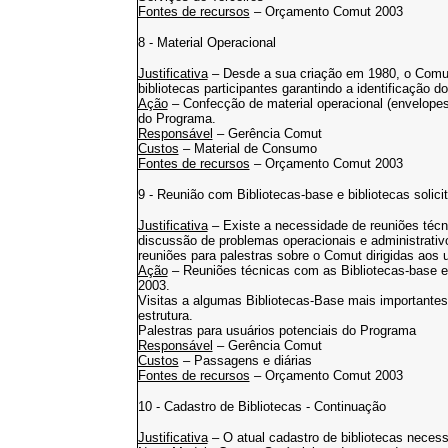
Fontes de recursos
– Orçamento Comut 2003
8 - Material Operacional
Justificativa
– Desde a sua criação em 1980, o Comut 
bibliotecas participantes garantindo a identificação d
Ação
– Confecção de material operacional (envelopes 
do Programa.
Responsável
– Gerência Comut
Custos
– Material de Consumo
Fontes de recursos
– Orçamento Comut 2003
9 - Reunião com Bibliotecas-base e bibliotecas solici
Justificativa
– Existe a necessidade de reuniões técn
discussão de problemas operacionais e administrativ
reuniões para palestras sobre o Comut dirigidas aos 
Ação
– Reuniões técnicas com as Bibliotecas-base e 
2003.
Visitas a algumas Bibliotecas-Base mais importantes 
estrutura.
Palestras para usuários potenciais do Programa
Responsável
– Gerência Comut
Custos
– Passagens e diárias
Fontes de recursos
– Orçamento Comut 2003
10 - Cadastro de Bibliotecas - Continuação
Justificativa
– O atual cadastro de bibliotecas necess