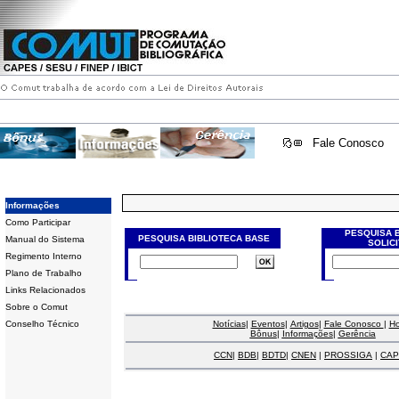
Fale Conosco
Informações
Como Participar
PESQUISA 
PESQUISA BIBLIOTECA BASE
Manual do Sistema
SOLIC
Regimento Interno
Plano de Trabalho
Links Relacionados
Sobre o Comut
Conselho Técnico
Notícias
|
Eventos
|
Artigos
|
Fale Conosco
|
H
Bônus
|
Informações
|
Gerência
CCN
|
BDB
|
BDTD
|
CNEN
|
PROSSIGA
|
CAP