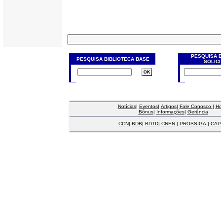
PESQUISA 
PESQUISA BIBLIOTECA BASE
SOLIC
Notícias
|
Eventos
|
Artigos
|
Fale Conosco
|
H
Bônus
|
Informações
|
Gerência
CCN
|
BDB
|
BDTD
|
CNEN
|
PROSSIGA
|
CAP