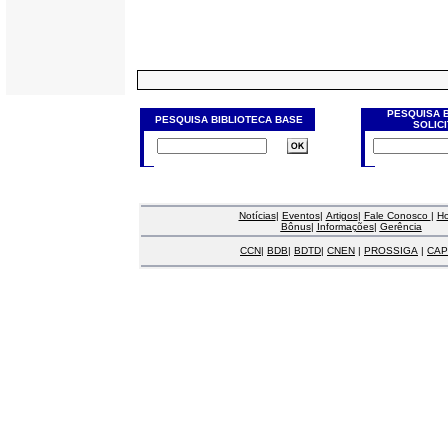
PESQUISA 
PESQUISA BIBLIOTECA BASE
SOLIC
Notícias
|
Eventos
|
Artigos
|
Fale Conosco
|
H
Bônus
|
Informações
|
Gerência
CCN
|
BDB
|
BDTD
|
CNEN
|
PROSSIGA
|
CAP