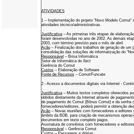
ATIVIDADES
1 – Implementação do projeto “Novo Modelo Comut” re
atividades técnico/administrativas.
Justificativa
– As primeiras três etapas de elaboração
foram desenvolvidas no ano de 2002. As demais etapa
2003, com término previsto para o mês de abril.
Ação
– Finalização dos trabalhos de geração de um pr
consolidação das soluções de informatização do “N
Responsável
– Brisa Informática
Setor de Informática do Ibict
Gerência do Comut
Custos
– Elaboração de Software
Fonte de Recursos
– Comut/Funcate
2 - Acesso a documentos digitais via Internet - Cont
Justificativa
– Muitos textos completos oferecidos por
obtidos diretamente da Internet através de pagamen
de pagamento do Comut (Bônus Comut) e da senha 
fornecedores/editores, poderá permitir a obtenção de
Ação
– Novas reuniões com fornecedores e editores n
âmbito da BDB, para criação de mecanismos operacio
documentos em texto completo pagos.
Assinatura de convênios com fornecedores e editores
Responsável
– Gerência Comut
Custos
– Passagens e diárias