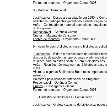
Fontes de recursos
– Orçamento Comut 2003
8 - Material Operacional
Justificativa
– Desde a sua criação em 1980, o Comut 
bibliotecas participantes garantindo a identificação d
Ação
– Confecção de material operacional (envelopes 
do Programa.
Responsável
– Gerência Comut
Custos
– Material de Consumo
Fontes de recursos
– Orçamento Comut 2003
9 - Reunião com Bibliotecas-base e bibliotecas solici
Justificativa
– Existe a necessidade de reuniões técn
discussão de problemas operacionais e administrativ
reuniões para palestras sobre o Comut dirigidas aos 
Ação
– Reuniões técnicas com as Bibliotecas-base e 
2003.
Visitas a algumas Bibliotecas-Base mais importantes 
estrutura.
Palestras para usuários potenciais do Programa
Responsável
– Gerência Comut
Custos
– Passagens e diárias
Fontes de recursos
– Orçamento Comut 2003
10 - Cadastro de Bibliotecas - Continuação
Justificativa
– O atual cadastro de bibliotecas necess