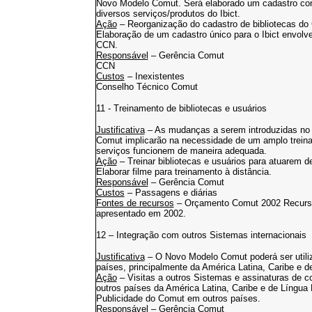
Novo Modelo Comut. Será elaborado um cadastro cont
diversos serviços/produtos do Ibict.
Ação
– Reorganização do cadastro de bibliotecas do
Elaboração de um cadastro único para o Ibict envolve
CCN.
Responsável
– Gerência Comut
CCN
Custos
– Inexistentes
Conselho Técnico Comut
11 - Treinamento de bibliotecas e usuários
Justificativa
– As mudanças a serem introduzidas no
Comut implicarão na necessidade de um amplo treinam
serviços funcionem de maneira adequada.
Ação
– Treinar bibliotecas e usuários para atuarem
Elaborar filme para treinamento à distância.
Responsável
– Gerência Comut
Custos
– Passagens e diárias
Fontes de recursos
– Orçamento Comut 2002 Recursos
apresentado em 2002.
12 – Integração com outros Sistemas internacionais
Justificativa
– O Novo Modelo Comut poderá ser utili
países, principalmente da América Latina, Caribe e 
Ação
– Visitas a outros Sistemas e assinaturas de co
outros países da América Latina, Caribe e de Língua
Publicidade do Comut em outros países.
Responsável
– Gerência Comut