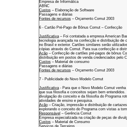
Empresa de Informática
ABNC
Custos
– Elaboração de Software
Passagens e diárias
Fontes de recursos
– Orçamento Comut 2003
6 - Cartão Pré-Pago de Bônus Comut – Confecção
Justificativa
– Foi contatada a empresa American 
tecnologia avançada na confecção e distribuição de c
no Brasil e exterior. Cartões similares serão utiliz
cópias através do Comut. Para sua confecção e distr
Ação
– Confecção de cartões pré-pagos de bônus Co
distribuição em postos de venda credenciados pelo 
Custos
– Material de consumo
Passagens e diárias
Fontes de recursos
– Orçamento Comut 2003
7 - Publicidade do Novo Modelo Comut
Justificativa
- Para que o Novo Modelo Comut venha a
que sua filosofia e conceitos sejam bem entendidos. U
divulgação do conceito e da filosofia do Programa ro
atividades de ensino e pesquisa.
Ação
– Criação, impressão e distribuição de cartazes
explorando o conceito do Programa com vistas a torn
Responsável
– Gerência Comut
Empresa especializada na criação de peças de divul
Custos
– Material de Consumo
Serviços de Terceiros