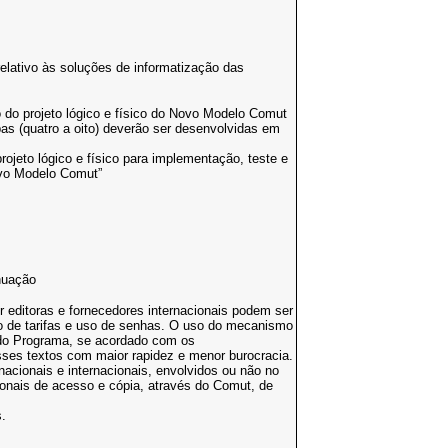
lativo às soluções de informatização das
 do projeto lógico e físico do Novo Modelo Comut
s (quatro a oito) deverão ser desenvolvidas em
ojeto lógico e físico para implementação, teste e
ovo Modelo Comut”
inuação
 editoras e fornecedores internacionais podem ser
to de tarifas e uso de senhas. O uso do mecanismo
do Programa, se acordado com os
sses textos com maior rapidez e menor burocracia.
acionais e internacionais, envolvidos ou não no
nais de acesso e cópia, através do Comut, de
.