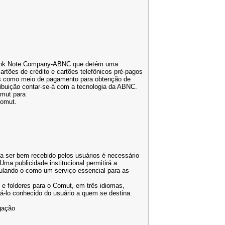
Bank Note Company-ABNC que detém uma
artões de crédito e cartões telefônicos pré-pagos
ados como meio de pagamento para obtenção de
ibuição contar-se-á com a tecnologia da ABNC.
mut para
Comut.
 ser bem recebido pelos usuários é necessário
ma publicidade institucional permitirá a
tulando-o como um serviço essencial para as
 e folderes para o Comut, em três idiomas,
á-lo conhecido do usuário a quem se destina.
gação