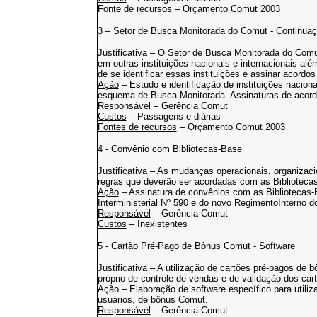
Fonte de recursos
– Orçamento Comut 2003
3 – Setor de Busca Monitorada do Comut - Continua
Justificativa
– O Setor de Busca Monitorada do Comut
em outras instituições nacionais e internacionais al
de se identificar essas instituições e assinar acor
Ação
– Estudo e identificação de instituições naciona
esquema de Busca Monitorada. Assinaturas de acordo
Responsável
– Gerência Comut
Custos
– Passagens e diárias
Fontes de recursos
– Orçamento Comut 2003
4 - Convênio com Bibliotecas-Base
Justificativa
– As mudanças operacionais, organizacio
regras que deverão ser acordadas com as Bibliotecas
Ação
– Assinatura de convênios com as Bibliotecas-
Interministerial Nº 590 e do novo RegimentoInterno 
Responsável
– Gerência Comut
Custos
– Inexistentes
5 - Cartão Pré-Pago de Bônus Comut - Software
Justificativa
– A utilização de cartões pré-pagos de 
próprio de controle de vendas e de validação dos car
Ação – Elaboração de software específico para utiliz
usuários, de bônus Comut.
Responsável
– Gerência Comut