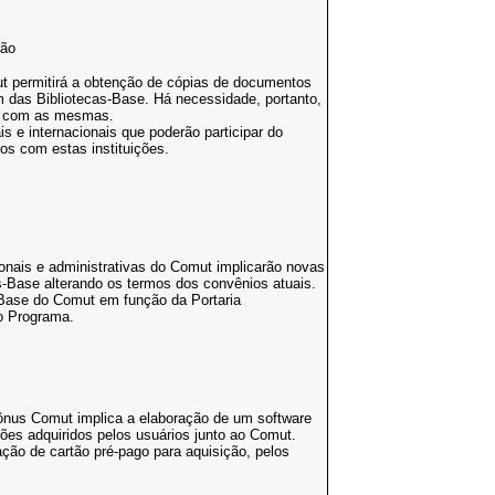
ção
 permitirá a obtenção de cópias de documentos
ém das Bibliotecas-Base. Há necessidade, portanto,
dos com as mesmas.
is e internacionais que poderão participar do
s com estas instituições.
nais e administrativas do Comut implicarão novas
-Base alterando os termos dos convênios atuais.
Base do Comut em função da Portaria
do Programa.
bônus Comut implica a elaboração de um software
tões adquiridos pelos usuários junto ao Comut.
ação de cartão pré-pago para aquisição, pelos