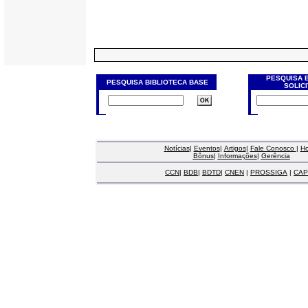
PESQUISA 
PESQUISA BIBLIOTECA BASE
SOLIC
Notícias
|
Eventos
|
Artigos
|
Fale Conosco
|
H
Bônus
|
Informações
|
Gerência
CCN
|
BDB
|
BDTD
|
CNEN
|
PROSSIGA
|
CAP