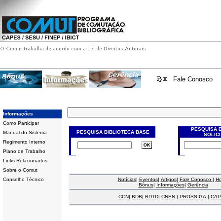
Fale Conosco
Informações
Como Participar
PESQUISA 
PESQUISA BIBLIOTECA BASE
Manual do Sistema
SOLIC
Regimento Interno
Plano de Trabalho
Links Relacionados
Sobre o Comut
Conselho Técnico
Notícias
|
Eventos
|
Artigos
|
Fale Conosco
|
H
Bônus
|
Informações
|
Gerência
CCN
|
BDB
|
BDTD
|
CNEN
|
PROSSIGA
|
CAP