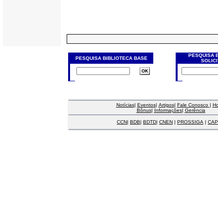
PESQUISA 
PESQUISA BIBLIOTECA BASE
SOLIC
Notícias
|
Eventos
|
Artigos
|
Fale Conosco
|
H
Bônus
|
Informações
|
Gerência
CCN
|
BDB
|
BDTD
|
CNEN
|
PROSSIGA
|
CAP