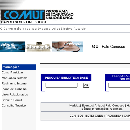
Fale Conosco
Informações
Como Participar
PESQUISA 
PESQUISA BIBLIOTECA BASE
Manual do Sistema
SOLIC
Regimento Interno
Plano de Trabalho
Links Relacionados
Sobre o Comut
Conselho Técnico
Notícias
|
Eventos
|
Artigos
|
Fale Conosco
|
H
Bônus
|
Informações
|
Gerência
CCN
|
BDB
|
BDTD
|
CNEN
|
PROSSIGA
|
CAP