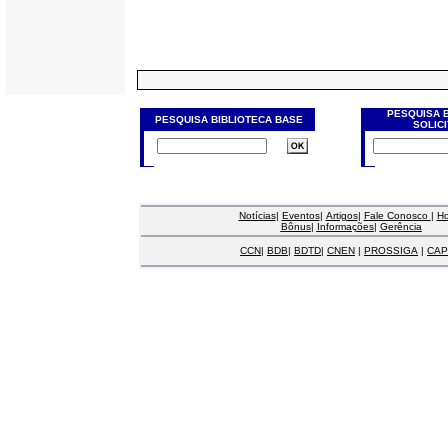
PESQUISA 
PESQUISA BIBLIOTECA BASE
SOLIC
Notícias
|
Eventos
|
Artigos
|
Fale Conosco
|
H
Bônus
|
Informações
|
Gerência
CCN
|
BDB
|
BDTD
|
CNEN
|
PROSSIGA
|
CAP