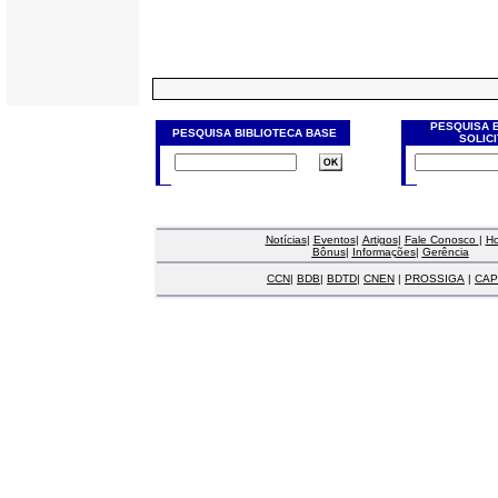
PESQUISA 
PESQUISA BIBLIOTECA BASE
SOLIC
Notícias
|
Eventos
|
Artigos
|
Fale Conosco
|
H
Bônus
|
Informações
|
Gerência
CCN
|
BDB
|
BDTD
|
CNEN
|
PROSSIGA
|
CAP