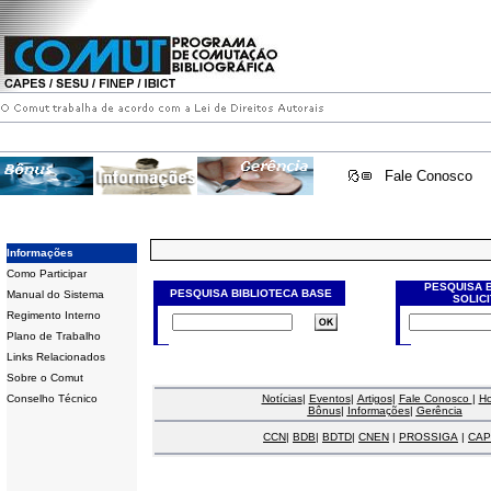
Fale Conosco
Informações
Como Participar
PESQUISA 
PESQUISA BIBLIOTECA BASE
Manual do Sistema
SOLIC
Regimento Interno
Plano de Trabalho
Links Relacionados
Sobre o Comut
Conselho Técnico
Notícias
|
Eventos
|
Artigos
|
Fale Conosco
|
H
Bônus
|
Informações
|
Gerência
CCN
|
BDB
|
BDTD
|
CNEN
|
PROSSIGA
|
CAP