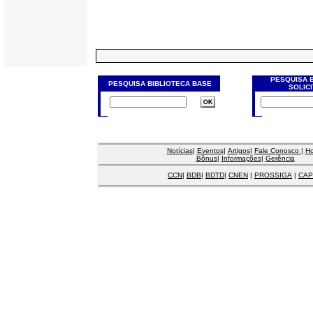
PESQUISA 
PESQUISA BIBLIOTECA BASE
SOLIC
Notícias
|
Eventos
|
Artigos
|
Fale Conosco
|
H
Bônus
|
Informações
|
Gerência
CCN
|
BDB
|
BDTD
|
CNEN
|
PROSSIGA
|
CAP