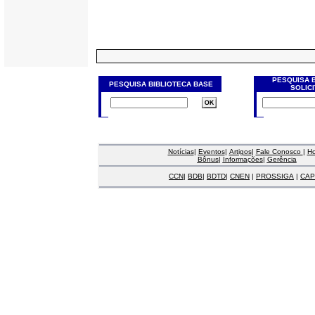
PESQUISA 
PESQUISA BIBLIOTECA BASE
SOLIC
Notícias
|
Eventos
|
Artigos
|
Fale Conosco
|
H
Bônus
|
Informações
|
Gerência
CCN
|
BDB
|
BDTD
|
CNEN
|
PROSSIGA
|
CAP