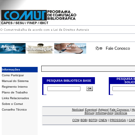
Fale Conosco
Informações
Como Participar
PESQUISA 
PESQUISA BIBLIOTECA BASE
Manual do Sistema
SOLIC
Regimento Interno
Plano de Trabalho
Links Relacionados
Sobre o Comut
Conselho Técnico
Notícias
|
Eventos
|
Artigos
|
Fale Conosco
|
H
Bônus
|
Informações
|
Gerência
CCN
|
BDB
|
BDTD
|
CNEN
|
PROSSIGA
|
CAP