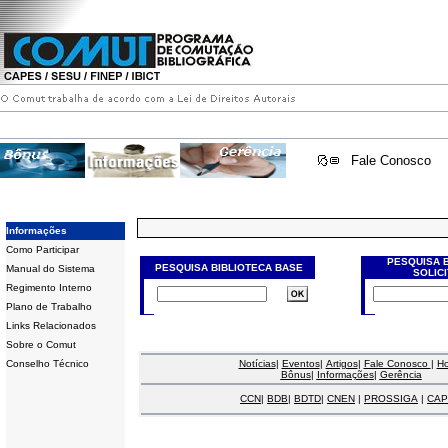
Fale Conosco
Informações
Como Participar
PESQUISA 
PESQUISA BIBLIOTECA BASE
Manual do Sistema
SOLIC
Regimento Interno
Plano de Trabalho
Links Relacionados
Sobre o Comut
Conselho Técnico
Notícias
|
Eventos
|
Artigos
|
Fale Conosco
|
H
Bônus
|
Informações
|
Gerência
CCN
|
BDB
|
BDTD
|
CNEN
|
PROSSIGA
|
CAP